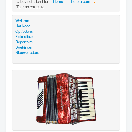
U bevindt zich hier:
Home
Foto-album
Talmahiem 2013
Welkom
Het koor
Optredens
Foto-album
Repertoire
Boekingen
Nieuwe leden.